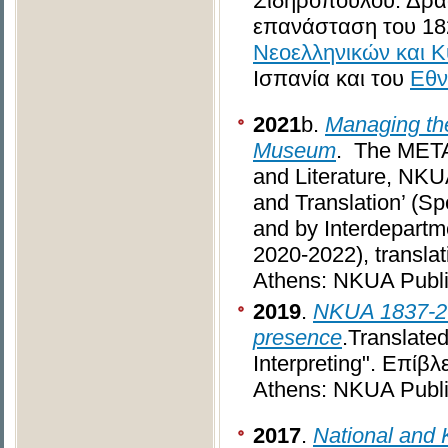
Σιδηροπούλου. Δράσ
επανάσταση του 18
Νεοελληνικών και 
Ισπανία και του
Εθν
2021
b.
Managing the
Museum
. The META
and Literature, NKU
and Translation’ (Sp
and by Interdepartme
2020-2022), translat
Athens: NKUA Publi
2019
.
NKUA 1837-201
presence
.Translate
Interpreting". Eπί
Athens: NKUA Publi
2017
.
National and 