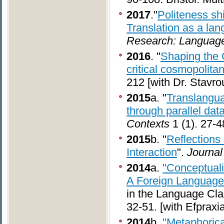
2017
."
Politeness shi
Translation as a la
Research: Language
2016
. "
Shaping the 
critical cosmopolita
212 [with Dr. Stavro
2015
a. "
Translangua
through parallel dat
Contexts
1 (1). 27-4
2015
b. "
Reflections 
Interaction
".
Journal
2014
a.
"Conceptuali
A Foreign Language
in the Language Cl
32-51. [with Efpraxia
2014
b.
"Metaphorica