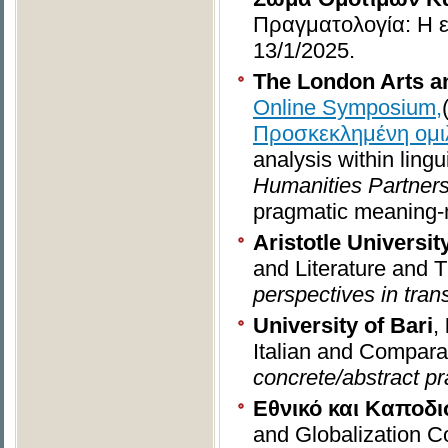
Πραγματολογία: Η 
13/1/2025.
The London Arts a
Online Symposium,
Προσκεκλημένη ομιλ
analysis within ling
Humanities Partner
pragmatic meaning-m
Aristotle Universit
and Literature and T
perspectives in tran
University of Bari
,
Italian and Comparat
concrete/abstract pr
Εθνικό και Καποδ
and Globalization Co