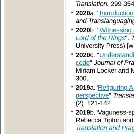
Translation.
299-354
2020
a. "
Introduction
and Translanguagin
2020
b. "
Witnessing 
Lord of the Rings
".
T
University Press) [w
2020
c. "
Understandi
code
"
Journal of Pr
Miriam Locker and Ma
300.
2019
a."
Refiguring A
perspective
"
Transla
(2). 121-142.
2019
b."Vaguness-spec
Rebecca Tipton and 
Translation and Pra