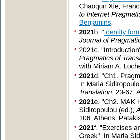
Chaoqun Xie, Franc
to Internet Pragmati
Benjamins
.
2021
b. "
Identity for
Journal of Pragmati
2021c. "Introduction
Pragmatics of Trans
with Miriam A. Loche
2021
d. "Ch1. Pragm
In Maria Sidiropoulo
Translation.
23-67. A
2021
e. "Ch2. MAK Ha
Sidiropoulou (ed.),
A
106. Athens: Pataki
2021
f. "Exercises a
Greek". In Maria Sid