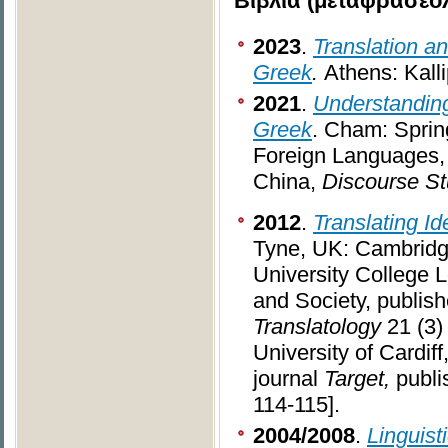
Βιβλία (μεταφρασεο
2023
.
Translation a
Greek
.
Athens: Kall
2021
.
Understanding
Greek
. Cham: Sprin
Foreign Languages, 
China,
Discourse St
2012
.
Translating I
Tyne, UK: Cambridge
University College 
and Society, publis
Translatology
21 (3)
University of Cardiff
journal
Target,
publi
114-115].
2004/2008
.
Linguist