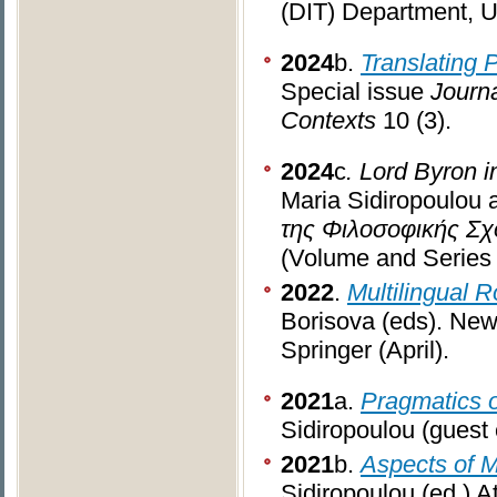
(DIT) Department, Un
2024
b.
Translating 
Special issue
Journa
Contexts
10 (3).
2024
c
. Lord Byron i
Maria Sidiropoulou 
της Φιλοσοφικής Σχ
(Volume and Series 
2022
.
Multilingual R
Borisova (eds). New 
Springer (April).
2021
a.
Pragmatics o
Sidiropoulou (guest 
2021
b.
Aspects of M
Sidiropoulou (ed.) A