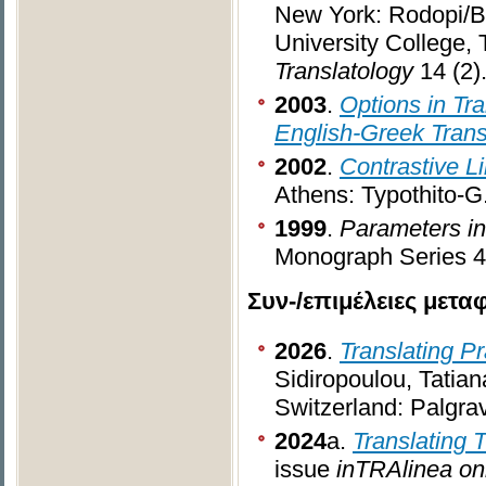
New York: Rodopi/Bri
University College, 
Translatology
14 (2)
2003
.
Options in Tra
English-Greek Trans
2002
.
Contrastive Li
Athens: Typothito-G
1999
.
Parameters in
Monograph Series 4
Συν-/επιμέλειες μετ
2026
.
Translating P
Sidiropoulou, Tatia
Switzerland: Palgra
2024
a.
Translating 
issue
inTRAlinea onl