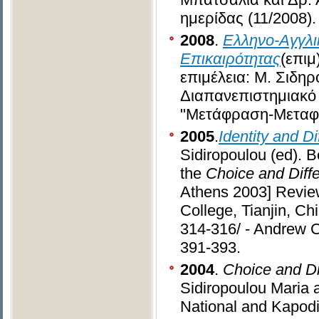
ημερίδας (11/2008).
2008
.
Ελληνο-Αγγλι
Επικαιρότητας
(επιμ
επιμέλεια: Μ. Σιδη
Διαπανεπιστημιακό
"Μετάφραση-Μεταφρ
2005
.
Ι
dentity and Di
Sidiropoulou (ed). B
the
Choice and Diffe
Athens 2003] Review
College, Tianjin, Ch
314-316/ - Andrew C
391-393.
2004
.
Choice and Dif
Sidiropoulou Maria 
National and Kapodis