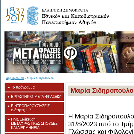
Αρχική σελίδα
» Μαρία Σιδηροπούλου
Το πρόγραμμα
Μαρία Σιδηροπούλο
ΕΡΓΑΣΤΗΡΙΟ 'META-ΦΡΑΣΕΙΣ'
ΒΙΝΤΕΟΠΑΡΟΥΣΙΑΣΕΙΣ
ενότητες 1-7
Η Μαρία Σιδηροπούλο
ΠΜΣ Eιδίκευση
31/8/2023 από το Τμή
ΜΕΤΑΦΡΑΣΤΙΚΕΣ ΣΠΟΥΔΕΣ
ΚΑΙ ΔΙΕΡΜΗΝΕΙΑ
Γλώσσας και Φιλολογί