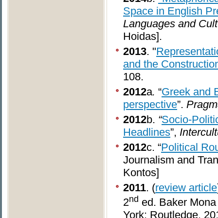
Space in English Pre
Languages and Cul
Hoidas].
2013
. "
Representati
and the Constructio
108.
2012
a
.
“
Greek and En
perspective
”.
Pragma
2012
b.
“
Socio-Polit
Headlines
”,
Intercul
2012
c.
“
Political Ro
Journalism and Tran
Kontos]
2011
. (
review article
nd
2
ed. Baker Mona 
York: Routledge. 2