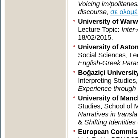
Voicing im/politenes
discourse
,
σε ολομέ
University of Warw
Lecture Topic:
Inter
18/02/2015.
University
of Asto
Social Sciences,
Le
English-Greek Para
Boğaziçi Universit
Interpreting Studies
Experience through 
University of Manc
Studies, School of
Narratives in trans
&
Shifting Identitie
European Commis