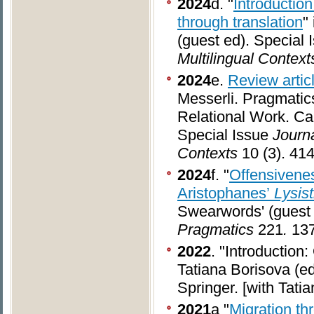
2024
d. "
Introduction
through translation
"
(guest ed). Special
Multilingual Context
2024
e.
Review artic
Messerli. Pragmatics
Relational Work. Ca
Special Issue
Journa
Contexts
10 (3). 41
2024
f. "
Offensivenes
Aristophanes’
Lysist
Swearwords' (guest
Pragmatics
221
.
13
2022
. "Introduction
Tatiana Borisova (e
Springer. [with Tati
2021
a "
Migration th