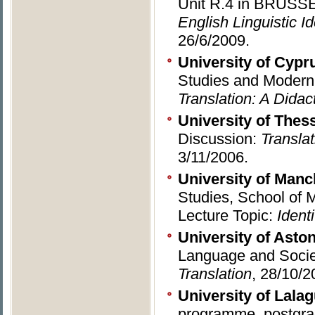
Unit R.4 in BRUSS
English Linguistic Id
26/6/2009.
University
of Cypr
Studies and Modern
Translation: A Didac
University
of Thess
Discussion:
Transla
3/11/2006.
University of Manc
Studies, School of
Lecture Topic:
Ident
University
of Asto
Language and Socie
Translation
, 28/10/2
University of
Lala
programme, postgrad