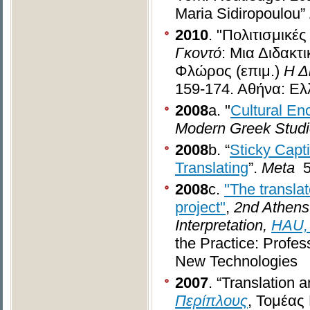
Maria Sidiropoulou”
2010
. "Πολιτισμικ
Γκοντό
: Μια Διδακτ
Φλώρος (επιμ.)
Η Δ
159-174. Αθήνα: Ελ
2008
a. "
Cultural En
Modern Greek Stud
2008
b. “
Sticky Capti
Translating
”.
Meta
5
2008
c.
"The translat
project"
,
2nd Athens 
Interpretation,
HAU, 
the Practice: Profess
New Technologies
2007
. “Translation 
Περίπλους
, Τομέας