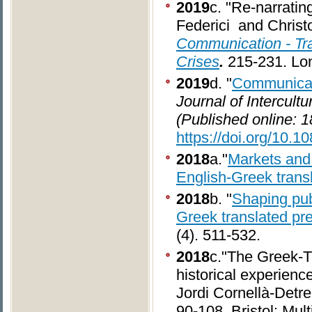
2019
c. "Re-narrating
Federici and Christ
Communication - Tra
Crises
.
215-231. Lo
2019
d. "
Communicati
Journal of Intercul
(Published online: 
https://doi.org/10.
2018
a."
Markets and t
English-Greek trans
2018
b. "
Shaping publ
Greek translated pr
(4). 511-532.
2018
c."The Greek-T
historical experienc
Jordi Cornellà-Detre
90-108. Bristol: Mul