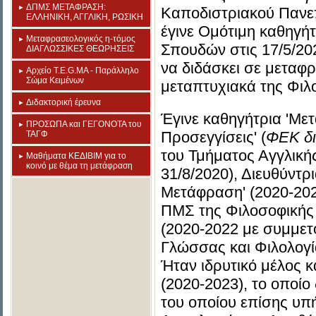
ΔΠΜΣ ΜΕΤΑΦΡΑΣΗ:
Καποδιστριακού Πανε
ΕΛΛΗΝΙΚΗ, ΑΓΓΛΙΚΗ, ΡΩΣΙΚΗ
έγινε Oμότιμη καθηγή
Mεταφρασεολογικός η-τόμος
Σπουδών στις 17/5/202
ΔΙΑΓΛΩΣΣΙΚΕΣ ΘΕΩΡΗΣΕΙΣ
να διδάσκει σε μεταφ
Aρχείο T.E.G.MA - Παράλληλο
Σώμα Κειμένων
μεταπτυχιακά της Φιλ
Διδακτορική έρευνα
Έγινε καθηγήτρια 'Με
ΠΡΟΣΩΠΑ και ΓΕΓΟΝΟΤΑ του
Προσεγγίσεις' (
ΦΕΚ δι
ΤΑΓΦ
του Τμήματος Αγγλική
Mαθήματα ΚΕΔΙΒΙΜ για το
κοινό με θέμα τη μετάφραση
31/8/2020), Διευθύντ
Μετάφραση' (2020-202
ΠΜΣ της Φιλοσοφικής 
(2020-2022 με συμμετ
Γλώσσας και Φιλολογί
Ήταν ιδρυτικό μέλος
(2020-2023), το οπο
του οποίου επίσης υπή