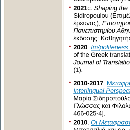
2021
c.
Shaping the 
Sidiropoulou (Επιμ
έρευνας),
Επιστημο
Πανεπιστημίου Αθη
έκδοσης: Καθηγητή
2020
.
Im/politeness
of the Greek transla
Journal of Translati
(1).
2010-2017
.
M
εταφρ
Interlingual Perspec
Μαρία Σιδηροπούλο
Γλώσσας και Φιλολ
466-025-4].
2010
.
Οι
Μεταφραστ
Μπατσαλιά και Δρ.