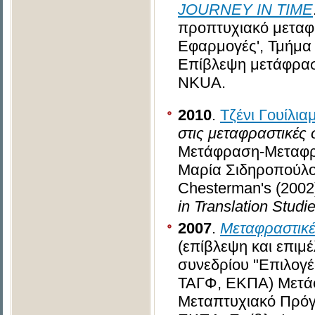
JOURNEY IN TIME
προπτυχιακό μεταφ
Εφαρμογές', Τμήμα
Eπίβλεψη μετάφραση
NKUA.
2010
.
Τζένι Γουίλια
στις μεταφραστικές
Μετάφραση-Μεταφρα
Μαρία Σιδηροπούλο
Chesterman's (2002
in Translation Studie
2007
.
Μεταφραστικές
(επίβλεψη και επιμ
συνεδρίου "Επιλογέ
ΤΑΓΦ, ΕΚΠΑ) Μετάφ
Μεταπτυχιακό Πρό