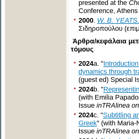
presented at the
Cho
Conference, Athens
2000
.
W
.
B
.
YEATS
Σιδηροπούλου (επιμ
Άρθρα/κεφάλαια μετ
τόμους
2024
a. "
Introduction
dynamics through tr
(guest ed) Special 
2024
b. "
Representin
(with Emilia Papado
Issue
inTRAlinea onl
2024
c. "
Subtitling 
Greek
" (with Maria-
Issue
inTRAlinea onl