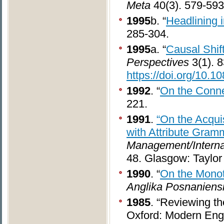
Meta
40(3). 579-593
1995
b. “
Headlining i
285-304.
1995
a. “
Causal Shif
Perspectives
3(1). 8
https://doi.org/10
1992
. “
On the Con
221.
1991
.
“On the Acqui
with Attribute Gram
Management/Internat
48. Glasgow: Taylor
1990
. “
On the Monot
Anglika
Posnaniens
1985
. “Reviewing t
Oxford: Modern Engl