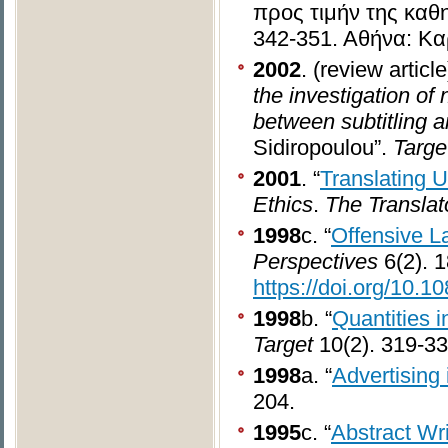
προς τιμήν της καθ
342-351. Αθήνα: Κα
2002
. (review artic
the investigation of
between subtitling a
Sidiropoulou”.
Targe
2001
. “
Translating 
Ethics
.
The Translat
1998
c. “
Offensive L
Perspectives
6(2). 
https://doi.org/10
1998
b. “
Quantities i
Target
10(2). 319-33
1998
a. “
Advertising 
204.
1995
c. “
Abstract Wr