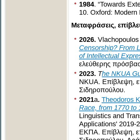
1984
. “Towards Ext
10. Oxford: Modern 
Μεταφράσεις, επίβλε
2026.
Vlachopoulos
Censorship?
From L
of Intellectual Expr
ελεύθερης πρόσβα
2023.
T
he NKUA Gui
NKUA. Eπίβλεψη, επ
Σιδηροπούλου.
2021
a
.
Theodoros Ko
Race, from 1770 to
Linguistics and Trans
Applications' 2019
ΕΚΠΑ. Eπίβλεψη, επ