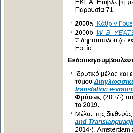
ΕΚΠΑ. Eπίβλεψη με
Παρουσία 71.
2000
a.
Κάθριν Γουέ
2000
b.
W
.
B
.
YEAT
Σιδηροπούλου (συν
Εστία.
Εκδοτική/συμβουλευ
Ιδρυτικό μέλος και
τόμου
Διαγλωσσικ
translation
e
-
volu
Φράσεις
(2007-) π
το 2019.
Μέλος της διεθνούς
and Translanguagin
2014-)
,
Amsterdam 