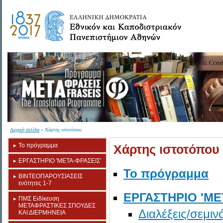
Αρχική σελίδα
» Χάρτης ιστοτόπου
Το πρόγραμμα
Χάρτης ιστοτόπου
ΕΡΓΑΣΤΗΡΙΟ 'META-ΦΡΑΣΕΙΣ'
Το πρόγραμμα
ΒΙΝΤΕΟΠΑΡΟΥΣΙΑΣΕΙΣ
ενότητες 1-7
ΕΡΓΑΣΤΗΡΙΟ 'ME
ΠΜΣ Eιδίκευση
ΜΕΤΑΦΡΑΣΤΙΚΕΣ ΣΠΟΥΔΕΣ
Διαλέξεις/σεμιν
ΚΑΙ ΔΙΕΡΜΗΝΕΙΑ