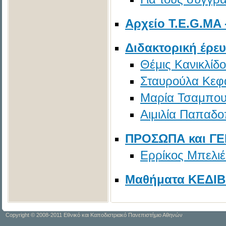
Aρχείο T.E.G.MA
Διδακτορική έρε
Θέμις Κανικλίδ
Σταυρούλα Κεφ
Μαρία Τσαμπο
Aιμιλία Παπαδ
ΠΡΟΣΩΠΑ και ΓΕ
Ερρίκος Μπελιέ
Mαθήματα ΚΕΔΙΒΙ
Copyright © 2008-2011 Εθνικό και Καποδιστριακό Πανεπιστήμιο Αθηνών