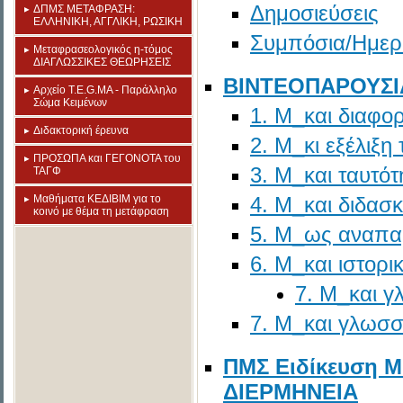
Δημοσιεύσεις
ΔΠΜΣ ΜΕΤΑΦΡΑΣΗ:
ΕΛΛΗΝΙΚΗ, ΑΓΓΛΙΚΗ, ΡΩΣΙΚΗ
Συμπόσια/Ημερ
Mεταφρασεολογικός η-τόμος
ΔΙΑΓΛΩΣΣΙΚΕΣ ΘΕΩΡΗΣΕΙΣ
ΒΙΝΤΕΟΠΑΡΟΥΣΙΑΣ
Aρχείο T.E.G.MA - Παράλληλο
Σώμα Κειμένων
1. Μ_και διαφορ
Διδακτορική έρευνα
2. Μ_κι εξέλιξη
ΠΡΟΣΩΠΑ και ΓΕΓΟΝΟΤΑ του
3. Μ_και ταυτό
ΤΑΓΦ
Mαθήματα ΚΕΔΙΒΙΜ για το
4. Μ_και διδασ
κοινό με θέμα τη μετάφραση
5. Μ_ως αναπ
6. Μ_και ιστορι
7. Μ_και 
7. Μ_και γλωσσ
ΠΜΣ Eιδίκευση 
ΔΙΕΡΜΗΝΕΙΑ